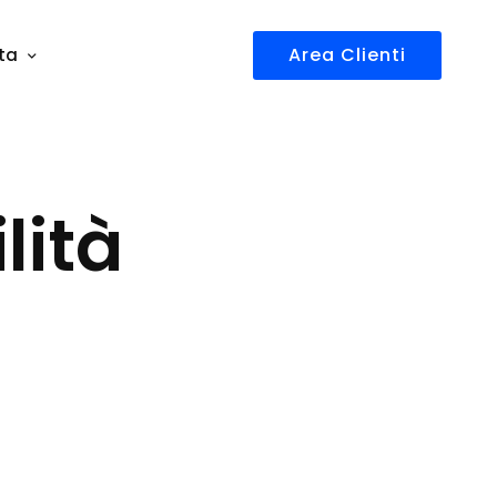
Area Clienti
ta
lità